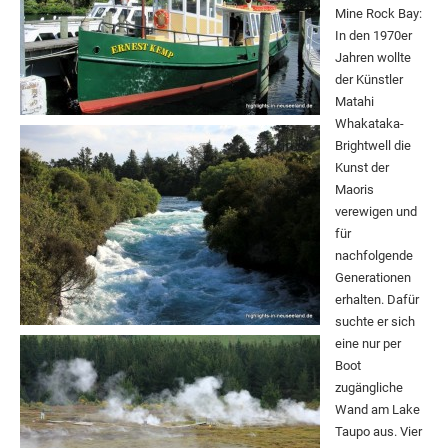
Mine Rock Bay:
In den 1970er
Jahren wollte
der Künstler
Matahi
Whakataka-
Brightwell die
Kunst der
Maoris
verewigen und
für
nachfolgende
Generationen
erhalten. Dafür
suchte er sich
eine nur per
Boot
zugängliche
Wand am Lake
Taupo aus. Vier