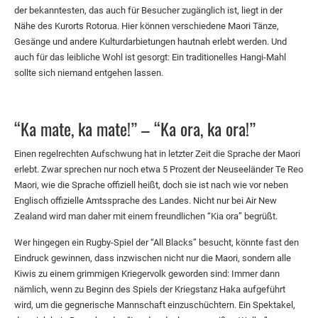
der bekanntesten, das auch für Besucher zugänglich ist, liegt in der
Nähe des Kurorts Rotorua. Hier können verschiedene Maori Tänze,
Gesänge und andere Kulturdarbietungen hautnah erlebt werden. Und
auch für das leibliche Wohl ist gesorgt: Ein traditionelles Hangi-Mahl
sollte sich niemand entgehen lassen.
“Ka mate, ka mate!” – “Ka ora, ka ora!”
Einen regelrechten Aufschwung hat in letzter Zeit die Sprache der Maori
erlebt. Zwar sprechen nur noch etwa 5 Prozent der Neuseeländer Te Reo
Maori, wie die Sprache offiziell heißt, doch sie ist nach wie vor neben
Englisch offizielle Amtssprache des Landes. Nicht nur bei Air New
Zealand wird man daher mit einem freundlichen “Kia ora” begrüßt.
Wer hingegen ein Rugby-Spiel der “All Blacks” besucht, könnte fast den
Eindruck gewinnen, dass inzwischen nicht nur die Maori, sondern alle
Kiwis zu einem grimmigen Kriegervolk geworden sind: Immer dann
nämlich, wenn zu Beginn des Spiels der Kriegstanz Haka aufgeführt
wird, um die gegnerische Mannschaft einzuschüchtern. Ein Spektakel,