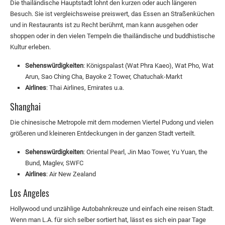
Die thailändische Hauptstadt lohnt den kurzen oder auch längeren
Besuch. Sie ist vergleichsweise preiswert, das Essen an Straßenküchen
und in Restaurants ist zu Recht berühmt, man kann ausgehen oder
shoppen oder in den vielen Tempeln die thailändische und buddhistische
Kultur erleben.
Sehenswürdigkeiten
: Königspalast (Wat Phra Kaeo), Wat Pho, Wat
Arun, Sao Ching Cha, Bayoke 2 Tower, Chatuchak-Markt
Airlines
: Thai Airlines, Emirates u.a.
Shanghai
Die chinesische Metropole mit dem modernen Viertel Pudong und vielen
größeren und kleineren Entdeckungen in der ganzen Stadt verteilt.
Sehenswürdigkeiten
: Oriental Pearl, Jin Mao Tower, Yu Yuan, the
Bund, Maglev, SWFC
Airlines
: Air New Zealand
Los Angeles
Hollywood und unzählige Autobahnkreuze und einfach eine reisen Stadt.
Wenn man L.A. für sich selber sortiert hat, lässt es sich ein paar Tage